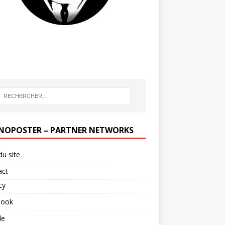
NOPOSTER – PARTNER NETWORKS
du site
act
cy
book
le