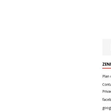
ZEN
Plan 
Cont
Priva
face
goog