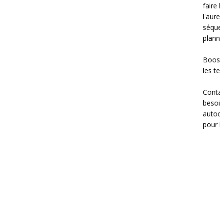
faire
l'aur
séque
planni
Boost
les t
Conta
besoi
autoc
pour 