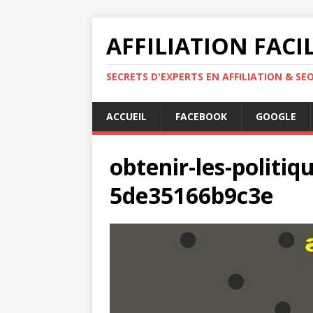
AFFILIATION FACI
SECRETS D'EXPERTS EN AFFILIATION & SE
ACCUEIL
FACEBOOK
GOOGLE
obtenir-les-politiq
5de35166b9c3e