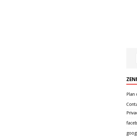
ZEN
Plan 
Cont
Priva
face
goog