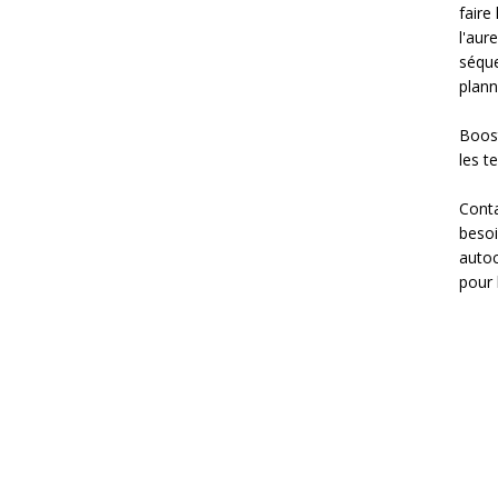
faire
l'aur
séque
planni
Boost
les t
Conta
besoi
autoc
pour 