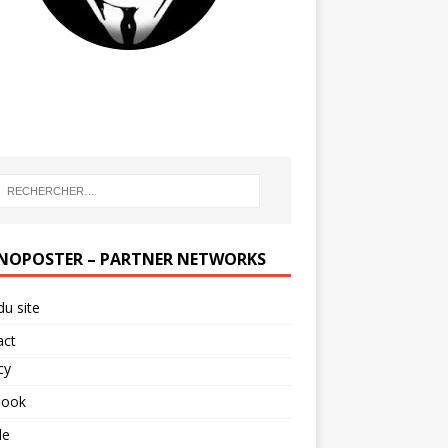
NOPOSTER – PARTNER NETWORKS
du site
act
cy
book
le