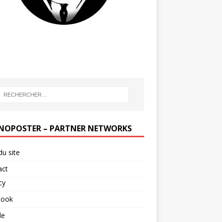
NOPOSTER – PARTNER NETWORKS
du site
act
cy
book
le