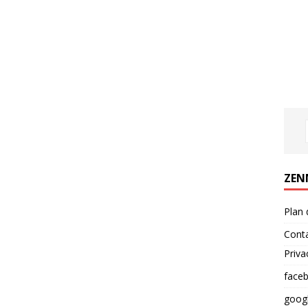
ZEN
Plan 
Cont
Priva
face
goog