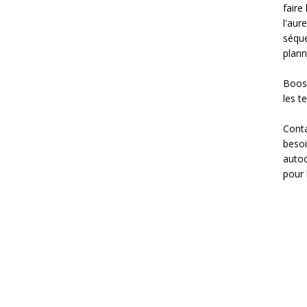
faire
l'aur
séque
planni
Boost
les t
Conta
besoi
autoc
pour 