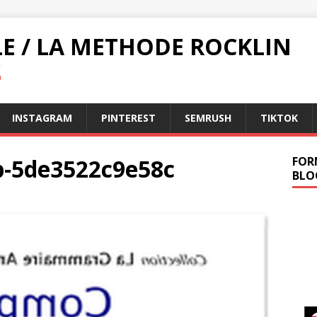
LE / LA METHODE ROCKLIN
O
INSTAGRAM
PINTEREST
SEMRUSH
TIKTOK
op-5de3522c9e58c
FOR
BLO