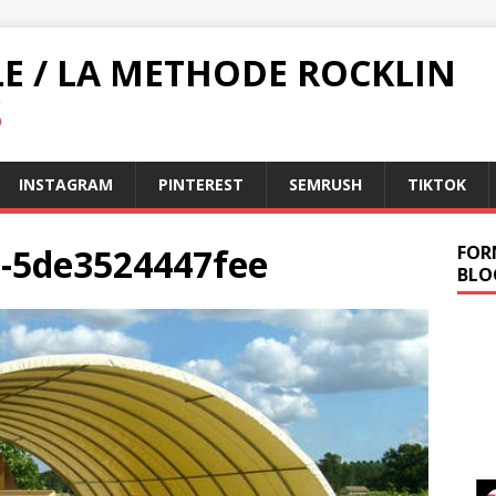
LE / LA METHODE ROCKLIN
O
INSTAGRAM
PINTEREST
SEMRUSH
TIKTOK
at-5de3524447fee
FOR
BLO