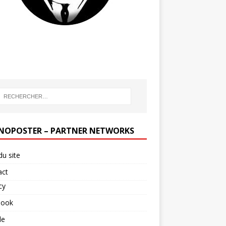
NOPOSTER – PARTNER NETWORKS
du site
act
cy
book
le