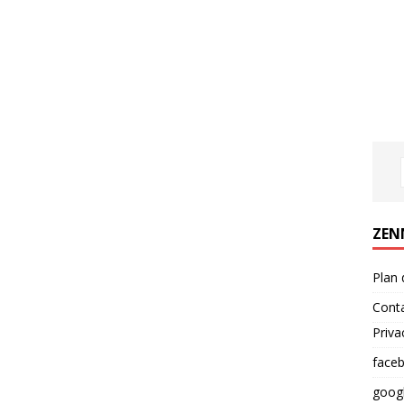
ZEN
Plan 
Cont
Priva
face
goog