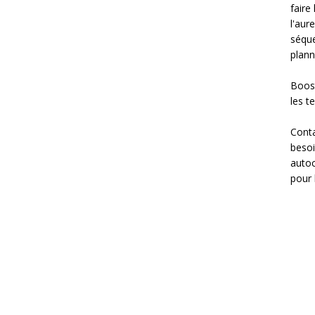
faire
l'aur
séque
planni
Boost
les t
Conta
besoi
autoc
pour 