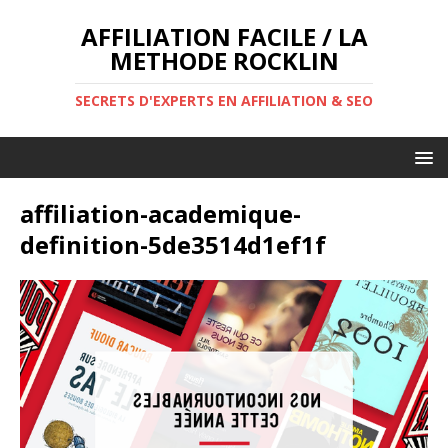
AFFILIATION FACILE / LA
METHODE ROCKLIN
SECRETS D'EXPERTS EN AFFILIATION & SEO
affiliation-academique-
definition-5de3514d1ef1f